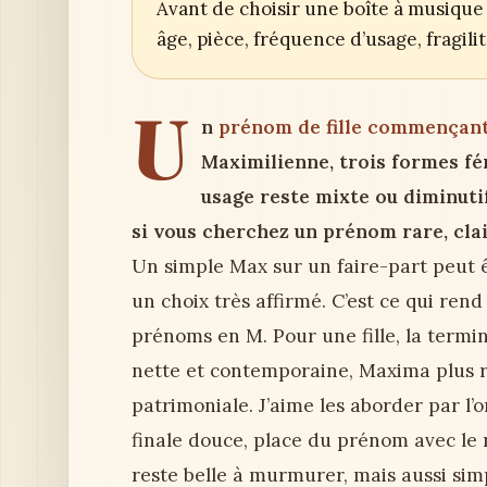
Avant de choisir une boîte à musique 
âge, pièce, fréquence d’usage, fragil
U
n
prénom de fille commençan
Maximilienne, trois formes fém
usage reste mixte ou diminutif
si vous cherchez un prénom rare, clai
Un simple Max sur un faire-part peut
un choix très affirmé. C’est ce qui rend
prénoms en M. Pour une fille, la termi
nette et contemporaine, Maxima plus ra
patrimoniale. J’aime les aborder par l’or
finale douce, place du prénom avec le n
reste belle à murmurer, mais aussi simp