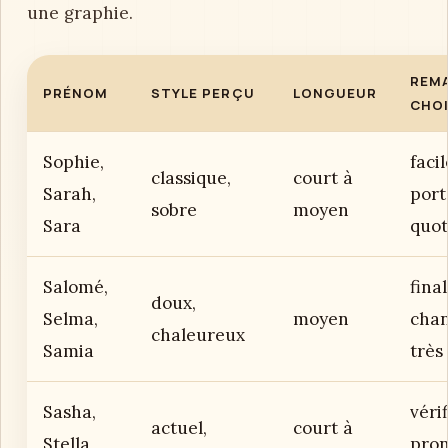
une graphie.
REM
PRÉNOM
STYLE PERÇU
LONGUEUR
CHO
Sophie,
facil
classique,
court à
Sarah,
port
sobre
moyen
Sara
quot
Salomé,
fina
doux,
Selma,
moyen
chan
chaleureux
Samia
très
Sasha,
vérif
actuel,
court à
Stella,
pron