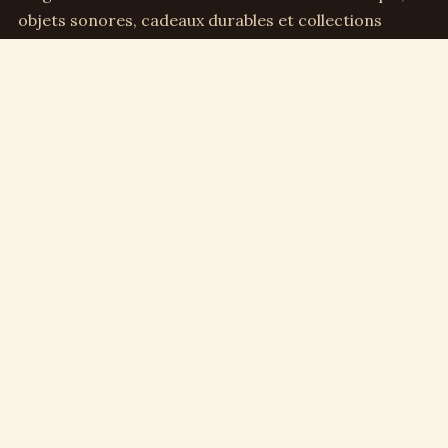
objets sonores, cadeaux durables et collections
sensibles.
Direction éditoriale :
Clémence Arbel
Rubriques
Boîtes à musique
Cadeaux & déco
Enfance & famille
Culture musicale
Collection & vintage
Repères
Qui sommes-nous
Contact
Plan du site
Mentions légales
Confidentialité