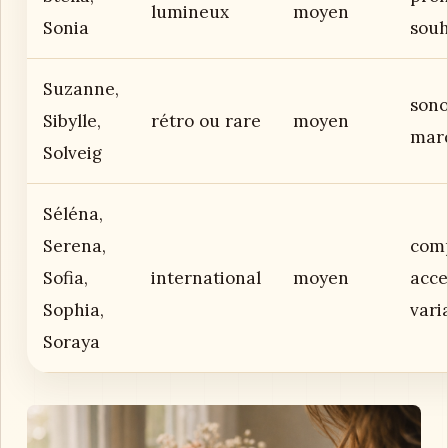
lumineux
moyen
Sonia
souh
Suzanne,
sono
Sibylle,
rétro ou rare
moyen
mar
Solveig
Séléna,
Serena,
com
Sofia,
international
moyen
acce
Sophia,
vari
Soraya