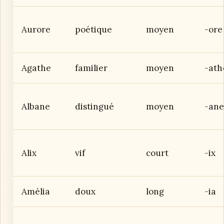
Aurore
poétique
moyen
-ore
Agathe
familier
moyen
-ath
Albane
distingué
moyen
-ane
Alix
vif
court
-ix
Amélia
doux
long
-ia