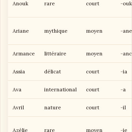
Anouk
rare
court
-ouk
Ariane
mythique
moyen
-ane
Armance
littéraire
moyen
-anc
Assia
délicat
court
-ia
Ava
international
court
-a
Avril
nature
court
-il
Azélie
rare
moyen
-ie