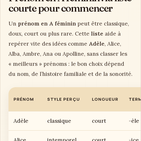
courte pour commencer
Un
prénom en A féminin
peut être classique,
doux, court ou plus rare. Cette
liste
aide à
repérer vite des idées comme
Adèle
, Alice,
Alba, Ambre, Ana ou Apolline, sans classer les
« meilleurs » prénoms : le bon choix dépend
du nom, de l’histoire familiale et de la sonorité.
PRÉNOM
STYLE PERÇU
LONGUEUR
TER
Adèle
classique
court
-èle
Alice
intemporel
court
-ice