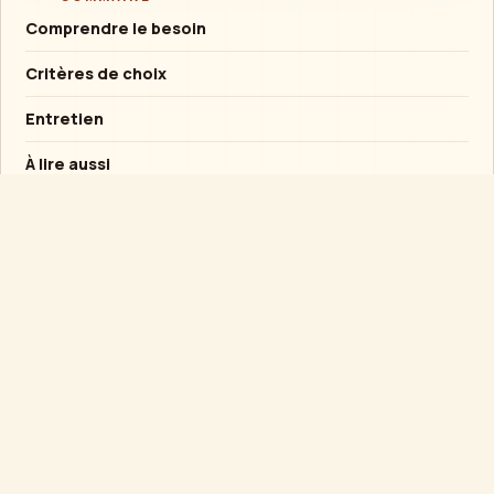
Comprendre le besoin
Critères de choix
Entretien
À lire aussi
Conseil rapide
Si l’objet est destiné à un enfant, privilégier la
solidité et l’usage supervisé plutôt qu’un
mécanisme fragile.