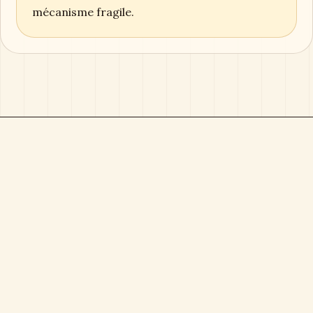
mécanisme fragile.
Boîte à Musique
Magazine éditorial consacré aux boîtes à musique,
objets sonores, cadeaux durables et collections
sensibles.
Direction éditoriale :
Clémence Arbel
Rubriques
Boîtes à musique