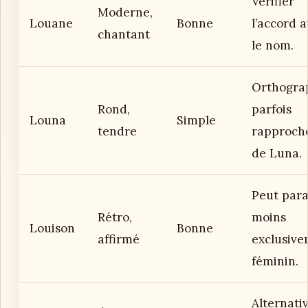
Vérifier
Moderne,
Louane
Bonne
l’accord 
chantant
le nom.
Orthogra
Rond,
parfois
Louna
Simple
tendre
rapproch
de Luna.
Peut para
Rétro,
moins
Louison
Bonne
affirmé
exclusiv
féminin.
Alternati