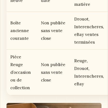
neuve
daté
matière
Drouot,
Boîte
Non publiée
Interencheres,
ancienne
sans vente
eBay ventes
courante
close
terminées
Pièce
Reuge,
Reuge
Non publiée
Drouot,
d’occasion
sans vente
Interencheres,
ou de
close
eBay
collection