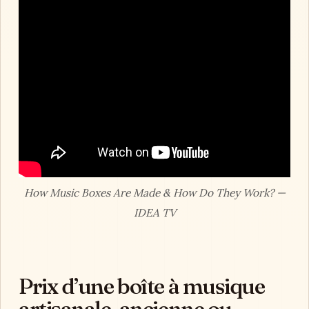
How Music Boxes Are Made & How Do They Work? —
IDEA TV
Prix d’une boîte à musique
artisanale, ancienne ou