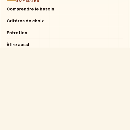
SOMMAIRE
Comprendre le besoin
Critères de choix
Entretien
À lire aussi
Conseil rapide
Si l’objet est destiné à un enfant, privilégier la
solidité et l’usage supervisé plutôt qu’un
mécanisme fragile.