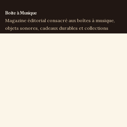
Boîte à Musique
Magazine éditorial consacré aux boîtes à musique,
objets sonores, cadeaux durables et collections
sensibles.
Direction éditoriale :
Clémence Arbel
Rubriques
Boîtes à musique
Cadeaux & déco
Enfance & famille
Culture musicale
Collection & vintage
Repères
Qui sommes-nous
Contact