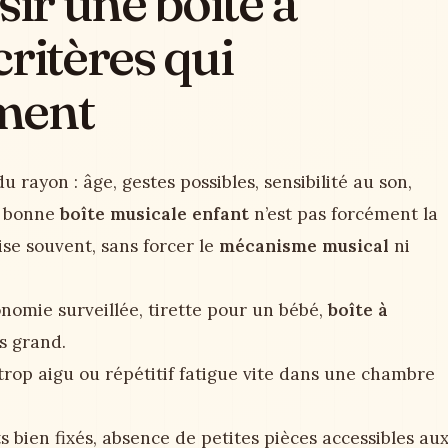
r une boîte à
ritères qui
ment
u rayon : âge, gestes possibles, sensibilité au son,
a bonne
boîte musicale enfant
n’est pas forcément la
ilise souvent, sans forcer le
mécanisme musical
ni
tonomie surveillée, tirette pour un bébé,
boîte à
s grand.
 trop aigu ou répétitif fatigue vite dans une chambre
nts bien fixés, absence de petites pièces accessibles au