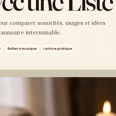
ec une Liste
our comparer sonorités, usages et idées
 annuaire interminable.
6
Boîtes à musique
Lecture pratique