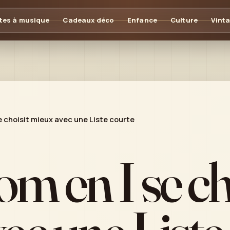
tes à musique
Cadeaux déco
Enfance
Culture
Vint
e choisit mieux avec une Liste courte
m en I se ch