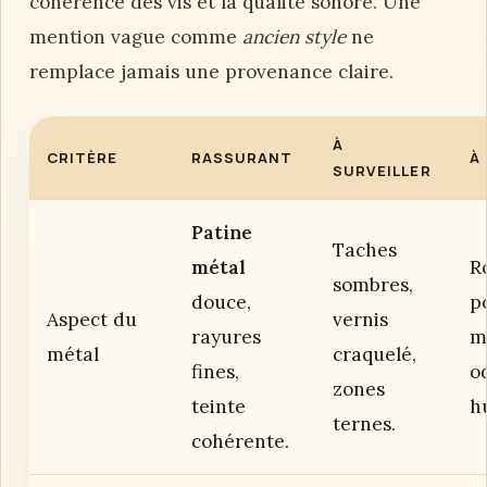
cohérence des vis et la qualité sonore. Une
mention vague comme
ancien style
ne
remplace jamais une provenance claire.
À
CRITÈRE
RASSURANT
À
SURVEILLER
Patine
Taches
métal
R
sombres,
douce,
p
Aspect du
vernis
rayures
m
métal
craquelé,
fines,
o
zones
teinte
h
ternes.
cohérente.