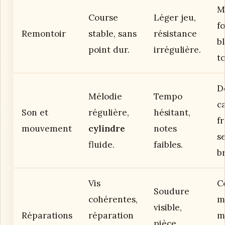
M
Course
Léger jeu,
fo
Remontoir
stable, sans
résistance
b
point dur.
irrégulière.
t
D
Mélodie
Tempo
c
Son et
régulière,
hésitant,
f
mouvement
cylindre
notes
se
fluide.
faibles.
br
Vis
Co
Soudure
cohérentes,
m
visible,
Réparations
réparation
m
pièce