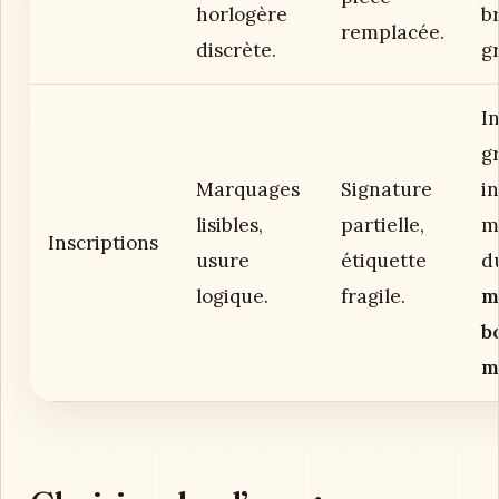
horlogère
b
remplacée.
discrète.
gr
I
g
Marquages
Signature
i
lisibles,
partielle,
m
Inscriptions
usure
étiquette
d
logique.
fragile.
m
b
m