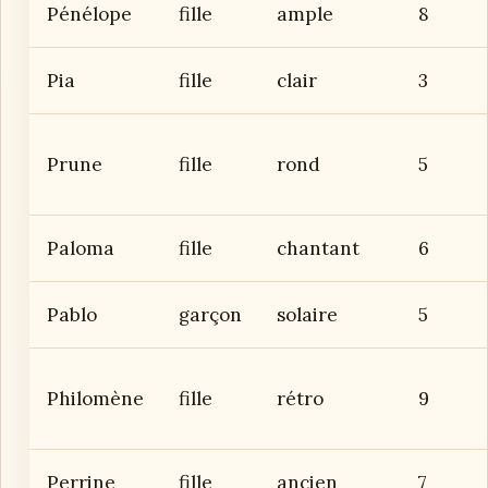
Pénélope
fille
ample
8
Pia
fille
clair
3
Prune
fille
rond
5
Paloma
fille
chantant
6
Pablo
garçon
solaire
5
Philomène
fille
rétro
9
Perrine
fille
ancien
7