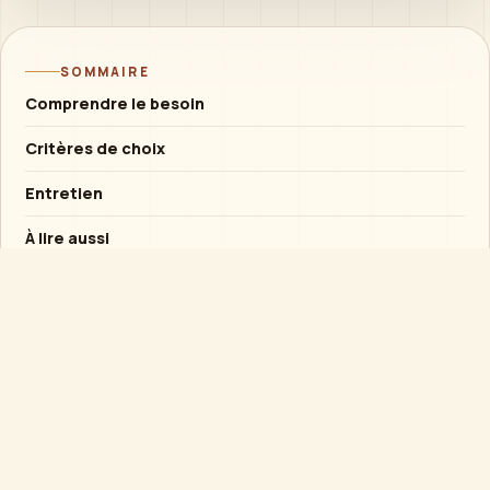
SOMMAIRE
Comprendre le besoin
Critères de choix
Entretien
À lire aussi
Conseil rapide
Si l’objet est destiné à un enfant, privilégier la
solidité et l’usage supervisé plutôt qu’un
mécanisme fragile.