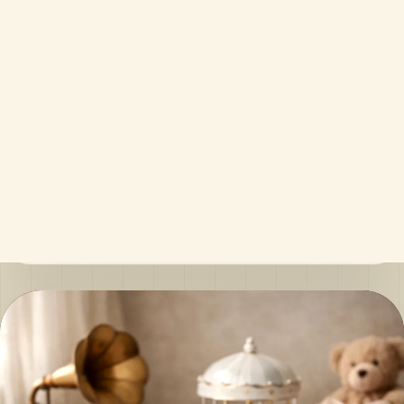
se choisit avec soin
Une liste claire de prénoms de garçons du
monde, avec origines, sens, idées rares et
repères pratiques pour choisir sans se
presser.
Par Clémence Arbel
Mis à jour le 13 mai 2026
Boîtes à musique
Lecture pratique