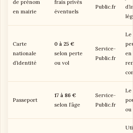
de prénom
frais privés
Public.fr
d’i
en mairie
éventuels
lég
Le 
Carte
0 à 25 €
peu
Service-
nationale
selon perte
en
Public.fr
d’identité
ou vol
re
con
Le 
17 à 86 €
Service-
Passeport
po
selon l’âge
Public.fr
ou 
Uti