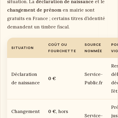
situation. La
déclaration de naissance
et le
changement de prénom
en mairie sont
gratuits en France ; certains titres d’identité
demandent un timbre fiscal.
COÛT OU
SOURCE
PO
SITUATION
FOURCHETTE
NOMMÉE
VI
Res
Déclaration
Service-
dél
0 €
de naissance
Public.fr
déc
l’ét
Pré
Changement
0 €
, hors
Service-
jus