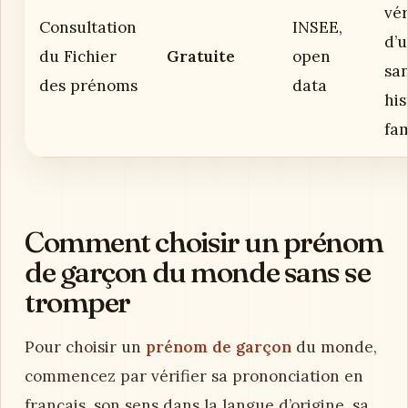
vér
Consultation
INSEE,
d’
du Fichier
Gratuite
open
san
des prénoms
data
his
fam
Comment choisir un prénom
de garçon du monde sans se
tromper
Pour choisir un
prénom de garçon
du monde,
commencez par vérifier sa prononciation en
français, son sens dans la langue d’origine, sa