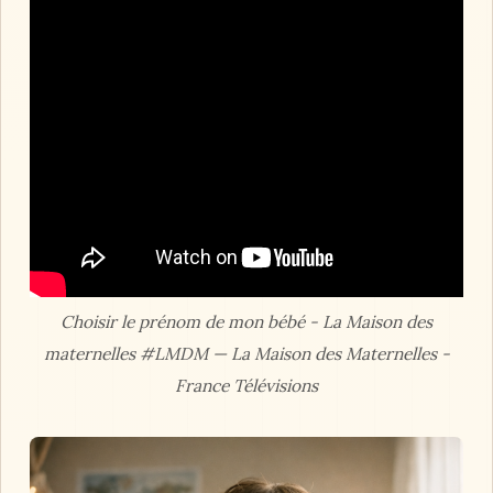
Choisir le prénom de mon bébé - La Maison des
maternelles #LMDM — La Maison des Maternelles -
France Télévisions