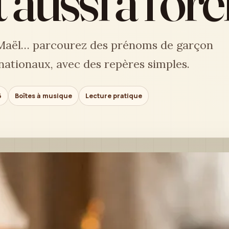
 aussi à l’ore
 Maël… parcourez des prénoms de garçon
rnationaux, avec des repères simples.
6
Boîtes à musique
Lecture pratique