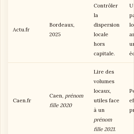
Contrôler
U
la
p
Bordeaux,
dispersion
lo
Actu.fr
2025
locale
am
hors
u
capitale.
éc
Lire des
volumes
locaux,
Pe
Caen,
prénom
Caen.fr
utiles face
ef
fille 2020
à un
p
prénom
fille 2021
.