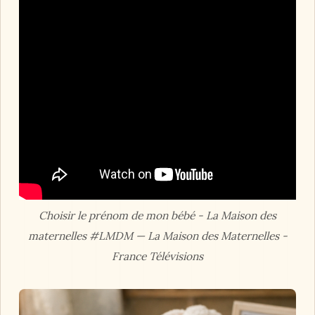
Choisir le prénom de mon bébé - La Maison des
maternelles #LMDM — La Maison des Maternelles -
France Télévisions