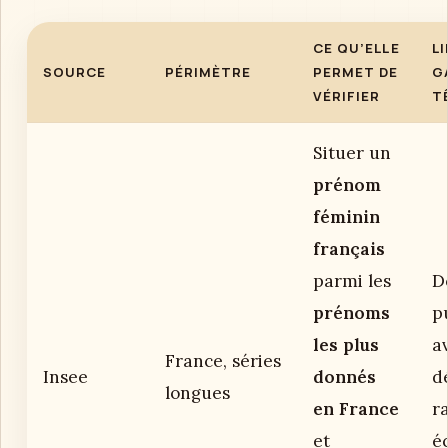
CE QU’ELLE
L
SOURCE
PÉRIMÈTRE
PERMET DE
G
VÉRIFIER
T
Situer un
prénom
féminin
français
parmi les
D
prénoms
p
les plus
a
France, séries
Insee
donnés
dé
longues
en France
r
et
é