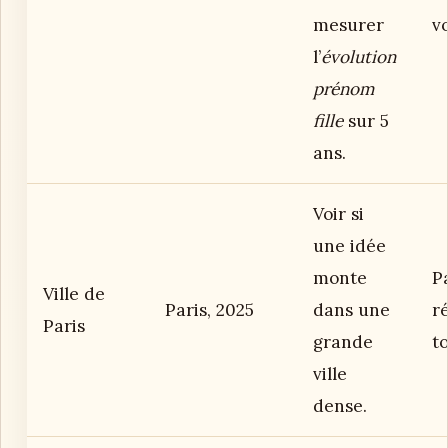
mesurer
v
l’
évolution
prénom
fille
sur 5
ans.
Voir si
une idée
monte
P
Ville de
Paris, 2025
dans une
r
Paris
grande
to
ville
dense.