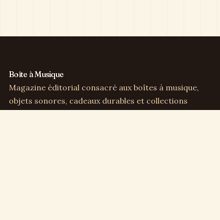
Boîte à Musique
Magazine éditorial consacré aux boîtes à musique,
objets sonores, cadeaux durables et collections
sensibles.
Direction éditoriale :
Clémence Arbel
Rubriques
Boîtes à musique
Cadeaux & déco
Enfance & famille
Culture musicale
Collection & vintage