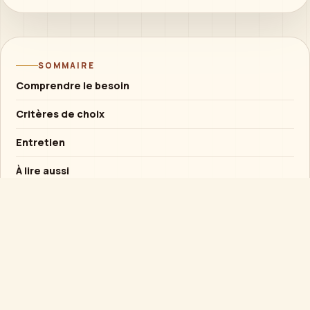
SOMMAIRE
Comprendre le besoin
Critères de choix
Entretien
À lire aussi
Conseil rapide
Si l’objet est destiné à un enfant, privilégier la
solidité et l’usage supervisé plutôt qu’un
mécanisme fragile.