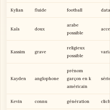
Kylian
fluide
football
data
arabe
Kaïs
doux
acce
possible
religieux
Kassim
grave
vari
possible
prénom
Kayden
anglophone
garçon en k
séri
américain
Kevin
connu
génération
clic