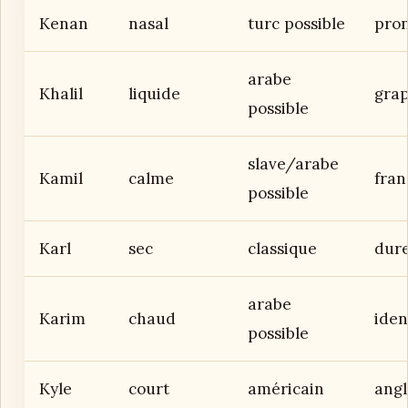
Kenan
nasal
turc possible
pron
arabe
Khalil
liquide
gra
possible
slave/arabe
Kamil
calme
fran
possible
Karl
sec
classique
dur
arabe
Karim
chaud
iden
possible
Kyle
court
américain
angl