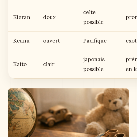
celte
Kieran
doux
pron
possible
Keanu
ouvert
Pacifique
exo
japonais
pré
Kaito
clair
possible
en k