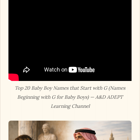
Top 20 Baby Boy Names that Start with G (Names
Beginning with G for Baby Boys) — A&D ADEPT
Learning Channel