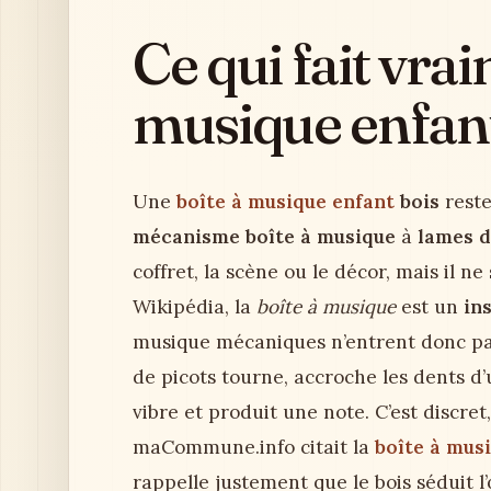
Ce qui fait vra
musique enfant
Une
boîte à musique enfant
bois
reste
mécanisme boîte à musique
à
lames d
coffret, la scène ou le décor, mais il ne 
Wikipédia, la
boîte à musique
est un
in
musique mécaniques n’entrent donc pas
de picots tourne, accroche les dents d’
vibre et produit une note. C’est discre
maCommune.info citait la
boîte à mus
rappelle justement que le bois séduit l