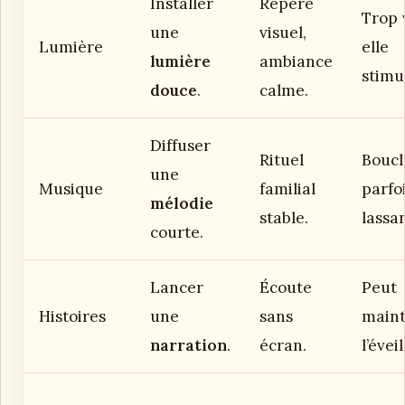
Installer
Repère
Trop 
une
visuel,
Lumière
elle
lumière
ambiance
stimu
douce
.
calme.
Diffuser
Rituel
Boucl
une
Musique
familial
parfo
mélodie
stable.
lassa
courte.
Lancer
Écoute
Peut
Histoires
une
sans
maint
narration
.
écran.
l’éveil