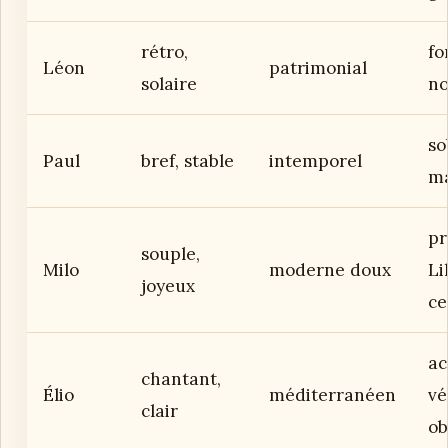
rétro,
fo
Léon
patrimonial
solaire
no
so
Paul
bref, stable
intemporel
m
pr
souple,
Milo
moderne doux
Li
joyeux
ce
ac
chantant,
Élio
méditerranéen
vé
clair
ob