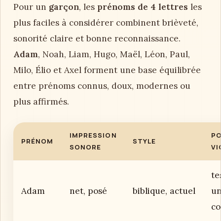
Pour un
garçon
, les
prénoms de 4 lettres
les
plus faciles à considérer combinent brièveté,
sonorité claire et bonne reconnaissance.
Adam
, Noah, Liam, Hugo, Maël, Léon, Paul,
Milo, Élio et Axel forment une base équilibrée
entre prénoms connus, doux, modernes ou
plus affirmés.
IMPRESSION
PO
PRÉNOM
STYLE
SONORE
VI
te
Adam
net, posé
biblique, actuel
u
co