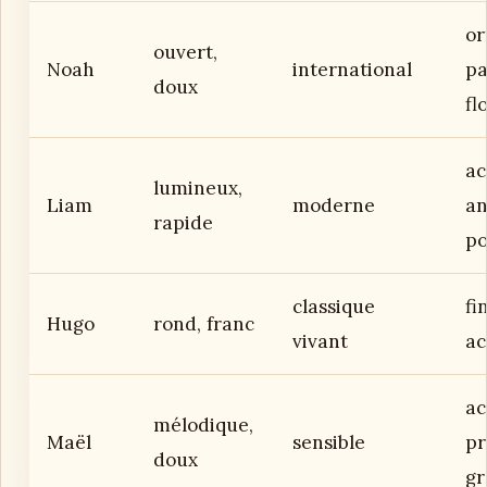
or
ouvert,
Noah
international
pa
doux
fl
ac
lumineux,
Liam
moderne
an
rapide
po
classique
fi
Hugo
rond, franc
vivant
ac
ac
mélodique,
Maël
sensible
pr
doux
gr