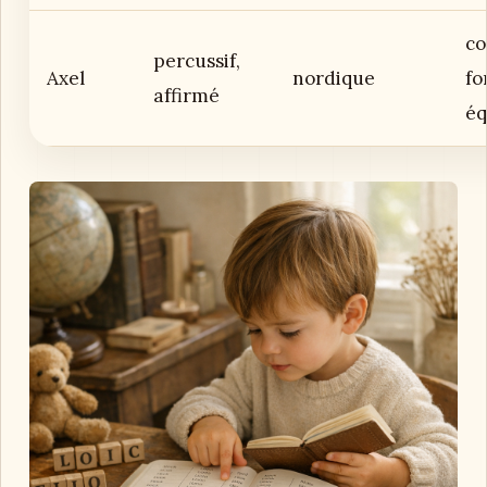
co
percussif,
Axel
nordique
fo
affirmé
éq