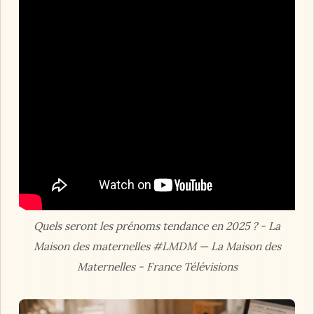
Quels seront les prénoms tendance en 2025 ? - La
Maison des maternelles #LMDM — La Maison des
Maternelles - France Télévisions