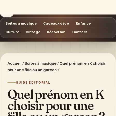
Boîte à Musique
OBJETS SONORES & CADEAUX DURABLES
Boîtes à musique
Cadeaux déco
Enfance
Culture
Vintage
Rédaction
Contact
Accueil
/
Boîtes à musique
/
Quel prénom en K choisir
pour une fille ou un garçon ?
GUIDE ÉDITORIAL
Quel prénom en K
choisir pour une