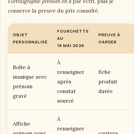
l’
orthographe prénom en k
par écrit, puis je
conserve la preuve du prix consulté.
FOURCHETTE
OBJET
PREUVE À
AU
PERSONNALISÉ
GARDER
16 MAI 2026
À
Boîte à
renseigner
fiche
musique avec
après
produit
prénom
constat
datée
gravé
sourcé
À
Affiche
renseigner
prénom pour
capture