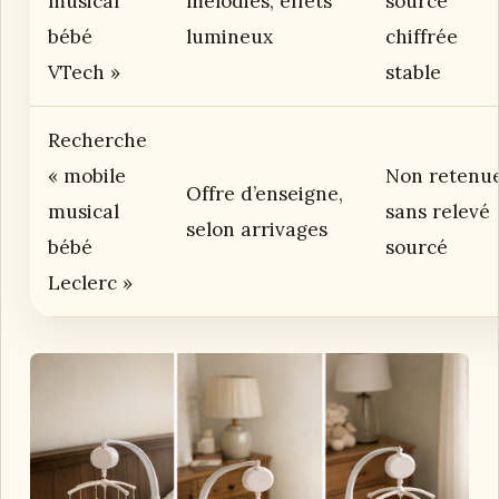
musical
mélodies, effets
source
bébé
lumineux
chiffrée
VTech »
stable
Recherche
« mobile
Non retenu
Offre d’enseigne,
musical
sans relevé
selon arrivages
bébé
sourcé
Leclerc »