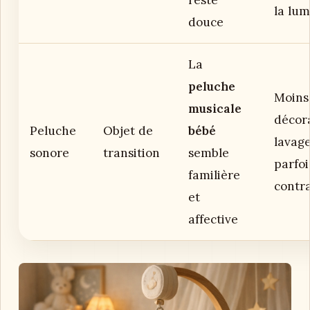
la lum
douce
La
peluche
Moins
musicale
décora
Peluche
Objet de
bébé
lavag
sonore
transition
semble
parfoi
familière
contra
et
affective