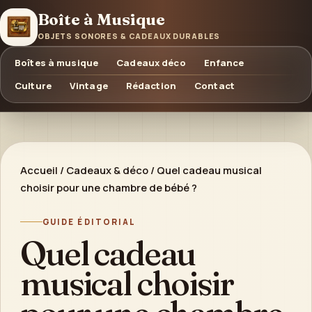
Boîte à Musique
OBJETS SONORES & CADEAUX DURABLES
Boîtes à musique
Cadeaux déco
Enfance
Culture
Vintage
Rédaction
Contact
Accueil
/
Cadeaux & déco
/
Quel cadeau musical
choisir pour une chambre de bébé ?
GUIDE ÉDITORIAL
Quel cadeau
musical choisir