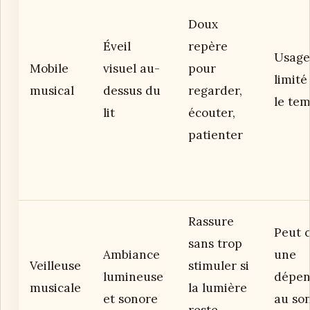
Doux
Éveil
repère
Usage
Mobile
visuel au-
pour
limité
musical
dessus du
regarder,
le te
lit
écouter,
patienter
Rassure
Peut 
sans trop
Ambiance
une
Veilleuse
stimuler si
lumineuse
dépen
musicale
la lumière
et sonore
au so
reste