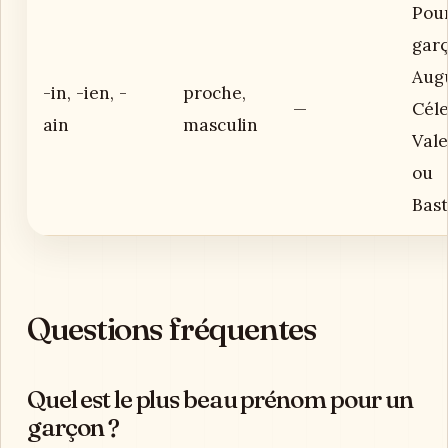
Pou
garç
Augu
-in, -ien, -
proche,
—
Céle
ain
masculin
Vale
ou
Bast
Questions fréquentes
Quel est le plus beau prénom pour un
garçon ?