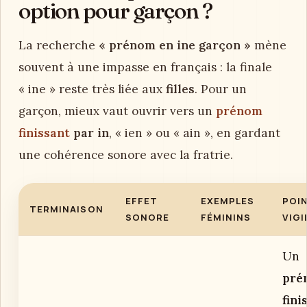
option pour garçon ?
La recherche
« prénom en ine garçon »
mène
souvent à une impasse en français : la finale
« ine » reste très liée aux
filles
. Pour un
garçon, mieux vaut ouvrir vers un
prénom
finissant
par in
, « ien » ou « ain », en gardant
une cohérence sonore avec la fratrie.
EFFET
EXEMPLES
POI
TERMINAISON
SONORE
FÉMININS
VIG
Un
pré
fini