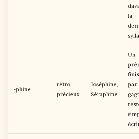
dav
la
der
syll
Un
pré
fini
rétro,
Joséphine,
par
-phine
précieux
Séraphine
gag
rest
simp
écri