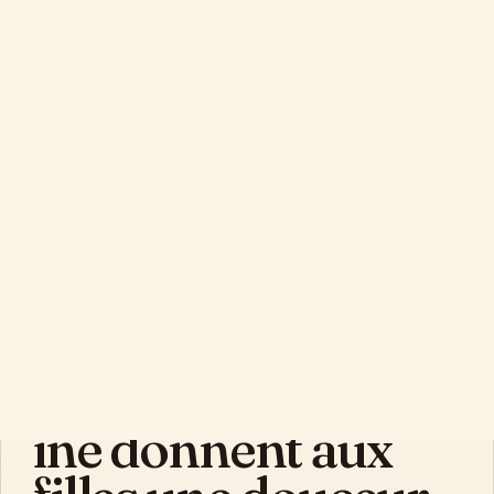
Boîte à Musique
OBJETS SONORES & CADEAUX DURABLES
Boîtes à musique
Cadeaux déco
Enfance
Culture
Vintage
Rédaction
Contact
Accueil
/
Boîtes à musique
/
Les Prénoms en ine
donnent aux filles une douceur rétro
GUIDE ÉDITORIAL
Les Prénoms en
ine donnent aux