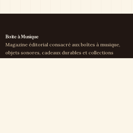
Boîte à Musique
Magazine éditorial consacré aux boîtes à musique,
objets sonores, cadeaux durables et collections
sensibles.
Direction éditoriale :
Clémence Arbel
Rubriques
Boîtes à musique
Cadeaux & déco
Enfance & famille
Culture musicale
Collection & vintage