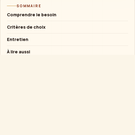
SOMMAIRE
Comprendre le besoin
Critères de choix
Entretien
À lire aussi
Conseil rapide
Si l’objet est destiné à un enfant, privilégier la
solidité et l’usage supervisé plutôt qu’un
mécanisme fragile.