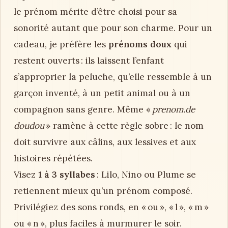
le prénom mérite d’être choisi pour sa
sonorité autant que pour son charme. Pour un
cadeau, je préfère les
prénoms doux
qui
restent ouverts : ils laissent l’enfant
s’approprier la peluche, qu’elle ressemble à un
garçon inventé, à un petit animal ou à un
compagnon sans genre. Même «
prenom.de
doudou
» ramène à cette règle sobre : le nom
doit survivre aux câlins, aux lessives et aux
histoires répétées.
Visez
1 à 3 syllabes
: Lilo, Nino ou Plume se
retiennent mieux qu’un prénom composé.
Privilégiez des sons ronds, en « ou », « l », « m »
ou « n », plus faciles à murmurer le soir.