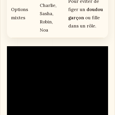
Pour éviter de
Charlie,
Options
figer un
doudou
Sasha,
mixtes
garçon
ou fille
Robin,
dans un rôle.
Noa