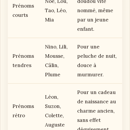
Noé, Lou,
doudou vite
Prénoms
Tao, Léo,
nommé, même
courts
Mia
par un jeune
enfant.
Nino, Lili,
Pour une
Prénoms
Mousse,
peluche de nuit,
tendres
Câlin,
douce à
Plume
murmurer.
Pour un cadeau
Léon,
de naissance au
Prénoms
Suzon,
charme ancien,
rétro
Colette,
sans effet
Auguste
déguisement.