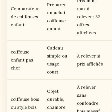
Prix min-
Préparer
Comparateur
max à
un achat
de coiffeuses
relever ; 32
coiffeuse
enfant
offres
enfant
affichées
Cadeau
coiffeuse
simple ou
À relever si
enfant pas
usage
prix affichés
cher
court
À relever
Objet
sans
coiffeuse bois
durable,
confondre
ou style bois
chambre
bois massif