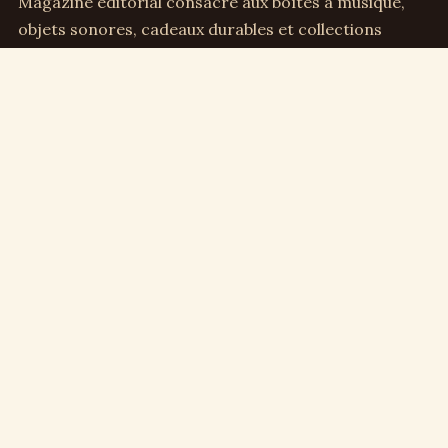
Magazine éditorial consacré aux boîtes à musique,
objets sonores, cadeaux durables et collections
sensibles.
Direction éditoriale :
Clémence Arbel
Rubriques
Boîtes à musique
Cadeaux & déco
Enfance & famille
Culture musicale
Collection & vintage
Repères
Qui sommes-nous
Contact
Plan du site
Mentions légales