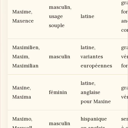
gr
masculin,
Maxime,
fo
usage
latine
Maxence
an
souple
co
Maximilien,
latine,
gr
Maxim,
masculin
variantes
vér
Maximilian
européennes
fo
latine,
Maxine,
gr
féminin
anglaise
Maxima
vér
pour Maxine
Maximo,
hispanique
se
masculin
Maxwell
ou anglais
à 