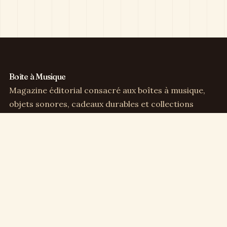
Boîte à Musique
Magazine éditorial consacré aux boîtes à musique,
objets sonores, cadeaux durables et collections
sensibles.
Direction éditoriale :
Clémence Arbel
Rubriques
Boîtes à musique
Cadeaux & déco
Enfance & famille
Culture musicale
Collection & vintage