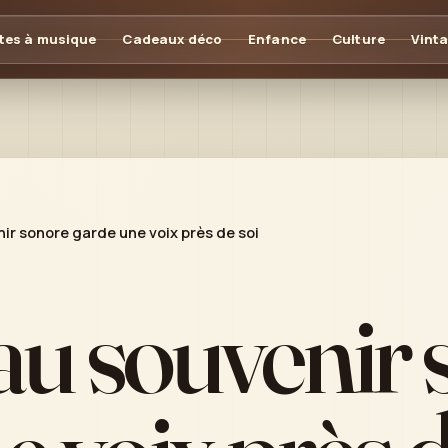
tes à musique
Cadeaux déco
Enfance
Culture
Vint
r sonore garde une voix près de soi
u souvenir 