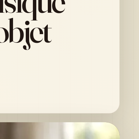
usique
 objet