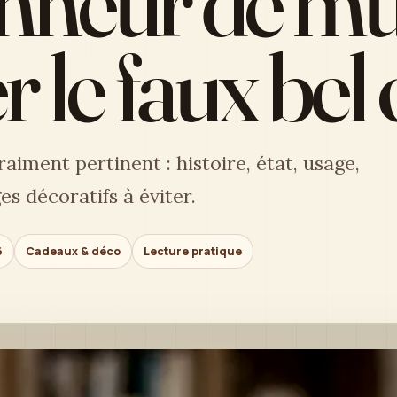
onneur de m
r le faux bel
aiment pertinent : histoire, état, usage,
s décoratifs à éviter.
6
Cadeaux & déco
Lecture pratique