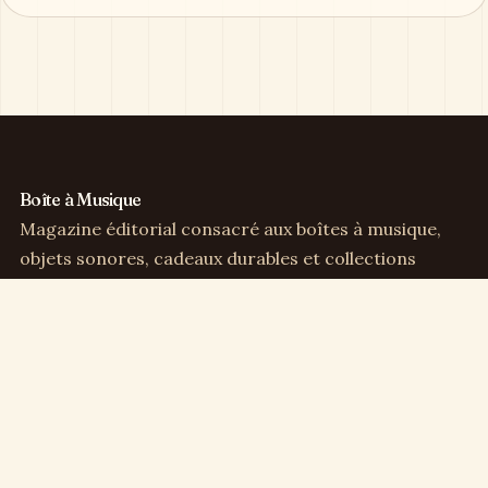
Boîte à Musique
Magazine éditorial consacré aux boîtes à musique,
objets sonores, cadeaux durables et collections
sensibles.
Direction éditoriale :
Clémence Arbel
Rubriques
Boîtes à musique
Cadeaux & déco
Enfance & famille
Culture musicale