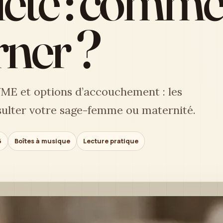
té : commen
rner ?
 VME et options d’accouchement : les
sulter votre sage-femme ou maternité.
6
Boîtes à musique
Lecture pratique