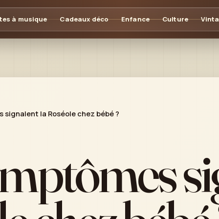
tes à musique
Cadeaux déco
Enfance
Culture
Vint
signalent la Roséole chez bébé ?
ymptômes si