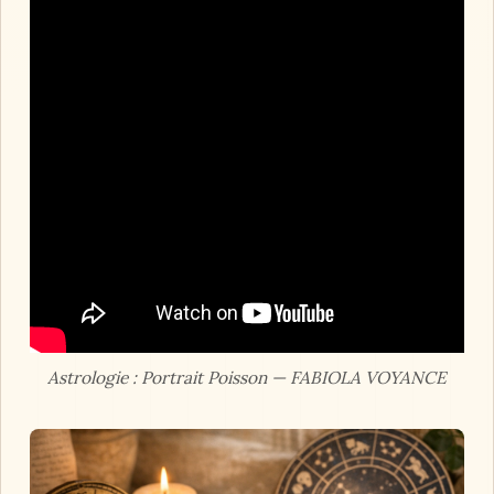
Astrologie : Portrait Poisson — FABIOLA VOYANCE