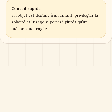
Conseil rapide
Si l’objet est destiné à un enfant, privilégier la
solidité et l’usage supervisé plutôt qu’un
mécanisme fragile.
Boîte à Musique
Magazine éditorial consacré aux boîtes à musique,
objets sonores, cadeaux durables et collections
sensibles.