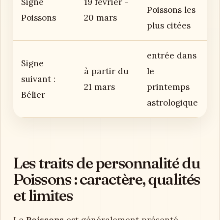
Signe
19 février -
Poissons les
Poissons
20 mars
plus citées
entrée dans
Signe
à partir du
le
suivant :
21 mars
printemps
Bélier
astrologique
Les traits de personnalité du
Poissons : caractère, qualités
et limites
Le
Poissons
est généralement présenté