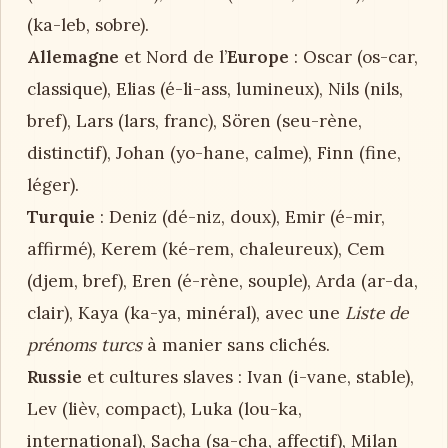
(ka-leb, sobre).
Allemagne
et Nord de l’
Europe
: Oscar (os-car,
classique), Elias (é-li-ass, lumineux), Nils (nils,
bref), Lars (lars, franc), Sören (seu-rène,
distinctif), Johan (yo-hane, calme), Finn (fine,
léger).
Turquie
: Deniz (dé-niz, doux), Emir (é-mir,
affirmé), Kerem (ké-rem, chaleureux), Cem
(djem, bref), Eren (é-rène, souple), Arda (ar-da,
clair), Kaya (ka-ya, minéral), avec une
Liste de
prénoms turcs
à manier sans clichés.
Russie
et cultures slaves : Ivan (i-vane, stable),
Lev (lièv, compact), Luka (lou-ka,
international), Sacha (sa-cha, affectif), Milan