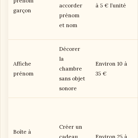
prénom
accorder
à 5 € l’unité
garçon
prénom
et nom
Décorer
la
Affiche
Environ 10 à
chambre
prénom
35 €
sans objet
sonore
Créer un
Boîte à
cadeau
Environ 25 à