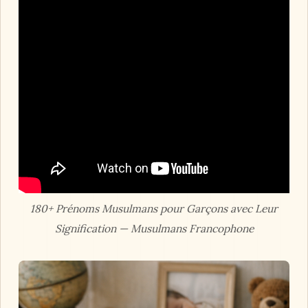
180+ Prénoms Musulmans pour Garçons avec Leur
Signification — Musulmans Francophone