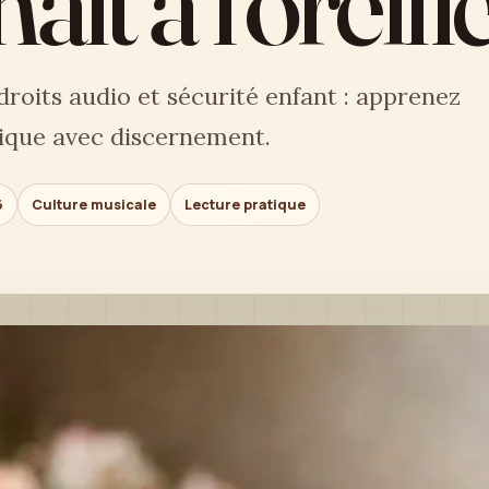
aît à l’oreill
roits audio et sécurité enfant : apprenez
sique avec discernement.
6
Culture musicale
Lecture pratique