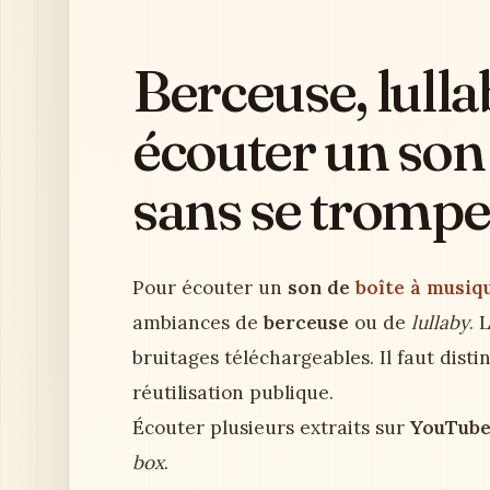
Berceuse, lullab
écouter un son
sans se trompe
Pour écouter un
son de
boîte à musiq
ambiances de
berceuse
ou de
lullaby
. 
bruitages téléchargeables. Il faut dist
réutilisation publique.
Écouter plusieurs extraits sur
YouTub
box
.