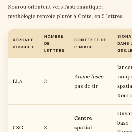
Kourou orientent vers l’astronautique ;
mythologie renvoie plutôt à Crète, en 5 lettres.
NOMBRE
SIGNA
RÉPONSE
CONTEXTE DE
DE
DANS 
POSSIBLE
L’INDICE
LETTRES
GRILL
lance
Ariane fusée
,
rampe
ELA
3
pas de tir
spatia
Kour
Guyan
Centre
base,
CSG
3
spatial