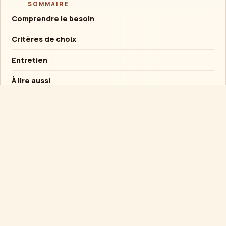
SOMMAIRE
Comprendre le besoin
Critères de choix
Entretien
À lire aussi
Conseil rapide
Si l’objet est destiné à un enfant, privilégier la
solidité et l’usage supervisé plutôt qu’un
mécanisme fragile.