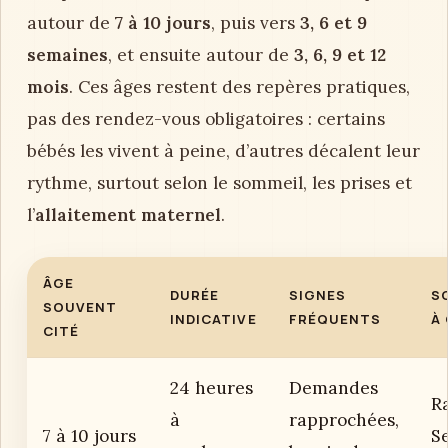
autour de
7 à 10 jours
, puis vers
3, 6 et 9
semaines
, et ensuite autour de
3, 6, 9 et 12
mois
. Ces âges restent des repères pratiques,
pas des rendez-vous obligatoires : certains
bébés les vivent à peine, d’autres décalent leur
rythme, surtout selon le sommeil, les prises et
l’
allaitement maternel
.
ÂGE
DURÉE
SIGNES
S
SOUVENT
INDICATIVE
FRÉQUENTS
À
CITÉ
24 heures
Demandes
R
à
rapprochées,
7 à 10 jours
Se