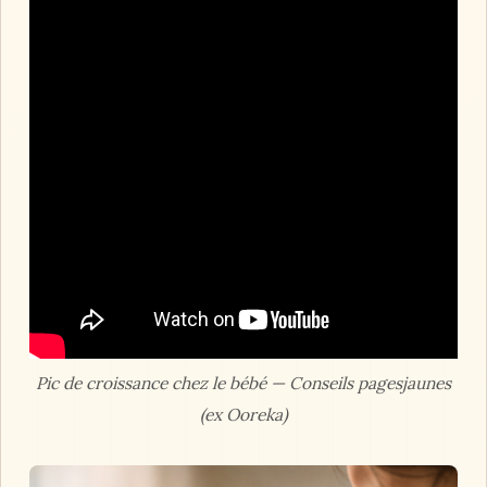
Pic de croissance chez le bébé — Conseils pagesjaunes
(ex Ooreka)