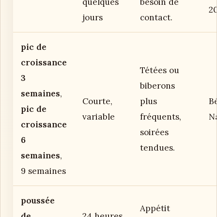
quelques
besoin de
2
jours
contact.
pic de
croissance
Tétées ou
3
biberons
semaines
,
Courte,
plus
B
pic de
variable
fréquents,
N
croissance
soirées
6
tendues.
semaines
,
9 semaines
poussée
Appétit
de
24 heures