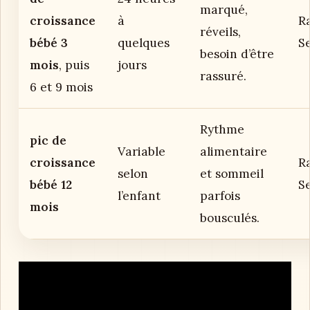
marqué,
croissance
à
R
réveils,
bébé 3
quelques
S
besoin d’être
mois
, puis
jours
rassuré.
6 et 9 mois
Rythme
pic de
Variable
alimentaire
croissance
R
selon
et sommeil
bébé 12
S
l’enfant
parfois
mois
bousculés.