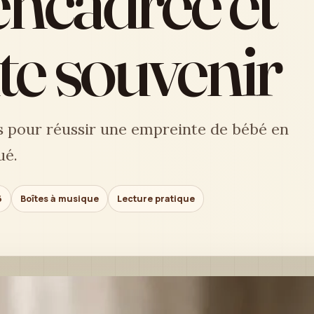
encadrée et
e souvenir
ls pour réussir une empreinte de bébé en
ué.
6
Boîtes à musique
Lecture pratique