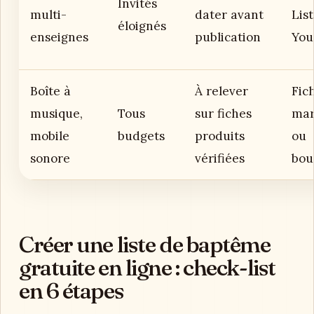
Invités
multi-
dater avant
List
éloignés
enseignes
publication
You
Boîte à
À relever
Fic
musique,
Tous
sur fiches
mar
mobile
budgets
produits
ou
sonore
vérifiées
bou
Créer une liste de baptême
gratuite en ligne : check-list
en 6 étapes