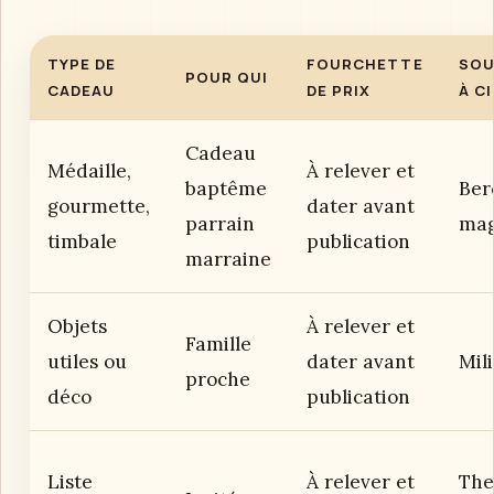
TYPE DE
FOURCHETTE
SOU
POUR QUI
CADEAU
DE PRIX
À C
Cadeau
Médaille,
À relever et
baptême
Ber
gourmette,
dater avant
parrain
mag
timbale
publication
marraine
Objets
À relever et
Famille
utiles ou
dater avant
Mil
proche
déco
publication
Liste
À relever et
The