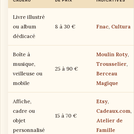
CADEAU
DE PRIX
INDICATIVES
Livre illustré
ou album
8 à 30 €
Fnac
,
Cultura
dédicacé
Boîte à
Moulin Roty
,
musique,
Trousselier
,
25 à 90 €
veilleuse ou
Berceau
mobile
Magique
Affiche,
Etsy
,
cadre ou
Cadeaux.com
,
15 à 70 €
objet
Atelier de
personnalisé
Famille