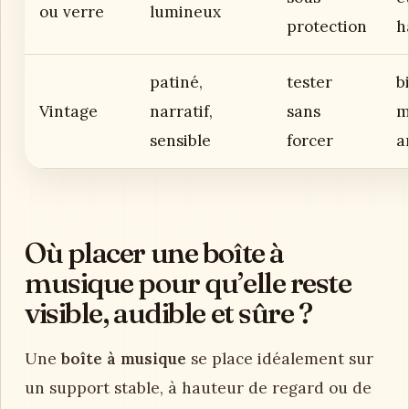
ou verre
lumineux
protection
h
patiné,
tester
b
Vintage
narratif,
sans
m
sensible
forcer
a
Où placer une boîte à
musique pour qu’elle reste
visible, audible et sûre ?
Une
boîte à musique
se place idéalement sur
un support stable, à hauteur de regard ou de