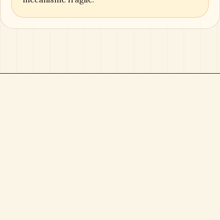
Boîte à Musique
Magazine éditorial consacré aux boîtes à musique,
objets sonores, cadeaux durables et collections
sensibles.
Direction éditoriale :
Clémence Arbel
Rubriques
Boîtes à musique
Cadeaux & déco