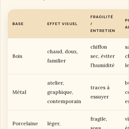
FRAGILITÉ
P
BASE
EFFET VISUEL
/
A
ENTRETIEN
chiffon
s
chaud, doux,
Bois
sec, éviter
c
familier
l’humidité
l
atelier,
b
traces à
Métal
graphique,
c
essuyer
contemporain
e
fragile,
v
Porcelaine
léger,
sous
é