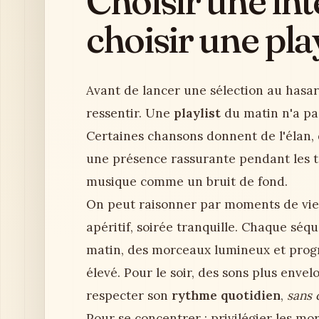
Choisir une int
choisir une play
Avant de lancer une sélection au hasard
ressentir. Une
playlist
du matin n'a pa
Certaines chansons donnent de l'élan, 
une présence rassurante pendant les tâc
musique comme un bruit de fond.
On peut raisonner par moments de vie : r
apéritif, soirée tranquille. Chaque sé
matin, des morceaux lumineux et prog
élevé. Pour le soir, des sons plus envel
respecter son
rythme quotidien
,
sans 
Pour se concentrer : privilégier les m