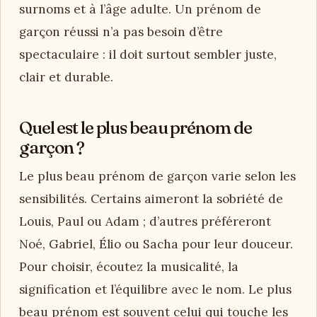
option unique pour un bébé, privilégiez la
cohérence, la prononciation et le respect
culturel.
Comment trouver un prénom de
garçon ?
Pour trouver un
prénom de garçon
,
commencez par l’ambiance souhaitée :
classique, doux, court, ancien, biblique,
naturel, international ou très contemporain.
Associez chaque prénom au nom de famille
pour vérifier le rythme. Pensez aussi aux
surnoms et à l’âge adulte. Un prénom de
garçon réussi n’a pas besoin d’être