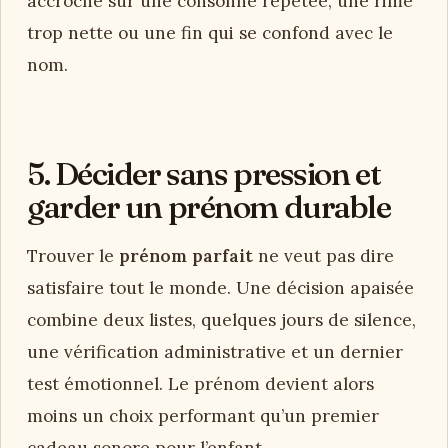
pour son bébé avec le test à
voix haute
Avant de valider, dites le
prénom bébé
à voix
haute avec le
nom de famille
, dans plusieurs
situations ordinaires : présentation, appel
dans une cour, signature, message familial. Ce
test simple révèle les répétitions de sons, les
initiales
gênantes et les
diminutifs
possibles
que les listes ne montrent pas. Écoutez
vraiment. Un prénom qui paraît doux à l’écrit
peut devenir heurté si la
prononciation
accroche sur une consonne répétée, une rime
trop nette ou une fin qui se confond avec le