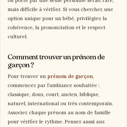
rechercher un record, mieux vaut choisir un
prénom rare mais lisible, avec une
orthographe claire et une sonorité que l’enfant
pourra expliquer facilement.
Quel est le prénom le plus rare au
monde ?
Il est presque impossible de désigner le
prénom le plus rare au monde, car chaque
pays possède ses langues, ses règles d’état civil
et ses bases de données. Un prénom inventé
ou porté par une seule personne serait rare,
mais difficile à vérifier. Si vous cherchez une