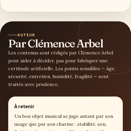
Le bon prénom n’est pas forcément le plus
rare, le plus tendance ou le plus
immédiatement séduisant. C’est celui qui
résiste à quelques filtres simples : il se
prononce bien, s’accorde au nom, garde du
sens, reste habitable au quotidien et provoque
une émotion durable. Faites une
liste courte
,
laissez-la reposer, puis testez chaque
prénom
à voix haute
. Si l’un d’eux continue de sonner
juste, sans effort ni démonstration, vous tenez
peut-être votre choix.
Mis à jour le 16 mai 2026