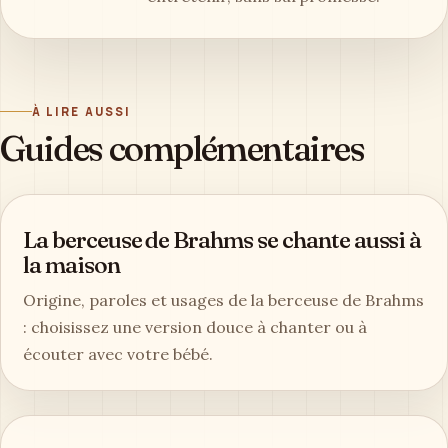
AUTEUR
Par Clémence Arbel
Clémence Arbel
Clémence Arbel écrit sur les objets
sonores, les matières durables et
les petits rituels musicaux qui
traversent les maisons. Sa ligne
éditoriale reste pratique :
comprendre, comparer, choisir,
entretenir, sans surpromesse.