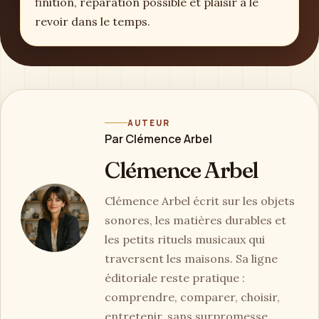
AUTEUR
Par Clémence Arbel
Les contenus sont rédigés par Clémence Arbel
pour aider à décider, pas pour fabriquer une
certitude artificielle. Les points sensibles — âge,
sécurité, entretien, humidité, fragilité — sont
traités avec prudence.
À retenir
Un bon objet musical se juge autant par son
usage que par son charme : stabilité, son,
finition, réparation possible et plaisir à le
revoir dans le temps.