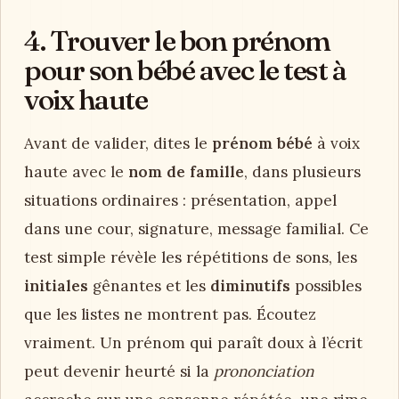
l
Peut fatiguer
Marque une
l’enfant s’il
Original
intention
doit
o
forte.
l’expliquer
sans cesse.
r
à
4. Trouver le bon prénom