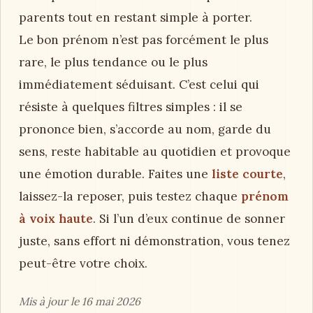
spectaculaire : il doit surtout sembler juste,
clair et durable.
Quel est le plus beau prénom de
garçon ?
Le plus beau prénom de garçon varie selon les
sensibilités. Certains aimeront la sobriété de
Louis, Paul ou Adam ; d’autres préféreront
Noé, Gabriel, Élio ou Sacha pour leur douceur.
Pour choisir, écoutez la musicalité, la
signification et l’équilibre avec le nom. Le plus
beau prénom est souvent celui qui touche les
parents tout en restant simple à porter.