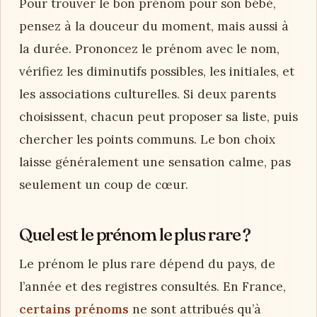
Pour trouver un prénom, explorez plusieurs
sources sans vous précipiter : arbres familiaux,
calendriers, livres, musiques, lieux aimés,
prénoms anciens ou internationaux. Notez ce
qui vous touche, puis éliminez ce qui paraît
trop difficile à écrire ou à porter. Un bon
prénom se reconnaît souvent quand il reste
présent après quelques jours, sans impression
de choix forcé.
Comment trouver le bon prénom
pour son bébé ?
Pour trouver le bon prénom pour son bébé,
pensez à la douceur du moment, mais aussi à