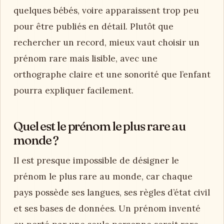
la durée. Prononcez le prénom avec le nom,
vérifiez les diminutifs possibles, les initiales, et
les associations culturelles. Si deux parents
choisissent, chacun peut proposer sa liste, puis
chercher les points communs. Le bon choix
laisse généralement une sensation calme, pas
seulement un coup de cœur.
Quel est le prénom le plus rare ?
Le prénom le plus rare dépend du pays, de
l’année et des registres consultés. En France,
certains prénoms
ne sont attribués qu’à
quelques bébés, voire apparaissent trop peu
pour être publiés en détail. Plutôt que