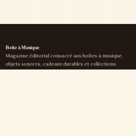
Boîte à Musique
Magazine éditorial consacré aux boîtes à musique,
objets sonores, cadeaux durables et collections
sensibles.
Direction éditoriale :
Clémence Arbel
Rubriques
Boîtes à musique
Cadeaux & déco
Enfance & famille
Culture musicale
Collection & vintage