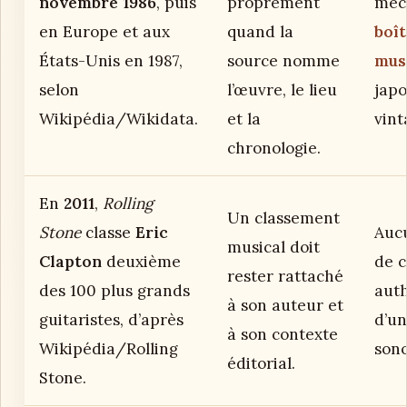
novembre 1986
, puis
proprement
méc
en Europe et aux
quand la
boît
États-Unis en 1987,
source nomme
mus
selon
l’œuvre, le lieu
japo
Wikipédia/Wikidata.
et la
vint
chronologie.
En
2011
,
Rolling
Un classement
Stone
classe
Eric
Auc
musical doit
Clapton
deuxième
de c
rester rattaché
des 100 plus grands
auth
à son auteur et
guitaristes, d’après
d’un
à son contexte
Wikipédia/Rolling
sono
éditorial.
Stone.