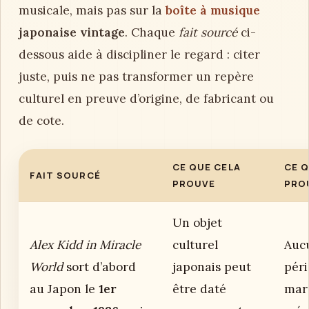
musicale, mais pas sur la
boîte à musique
japonaise vintage
. Chaque
fait sourcé
ci-
dessous aide à discipliner le regard : citer
juste, puis ne pas transformer un repère
culturel en preuve d’origine, de fabricant ou
de cote.
CE QUE CELA
CE Q
FAIT SOURCÉ
PROUVE
PRO
Un objet
Alex Kidd in Miracle
culturel
Auc
World
sort d’abord
japonais peut
péri
au Japon le
1er
être daté
mar