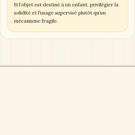
Si l’objet est destiné à un enfant, privilégier la
solidité et l’usage supervisé plutôt qu’un
mécanisme fragile.
Boîte à Musique
Magazine éditorial consacré aux boîtes à musique,
objets sonores, cadeaux durables et collections
sensibles.
Direction éditoriale :
Clémence Arbel