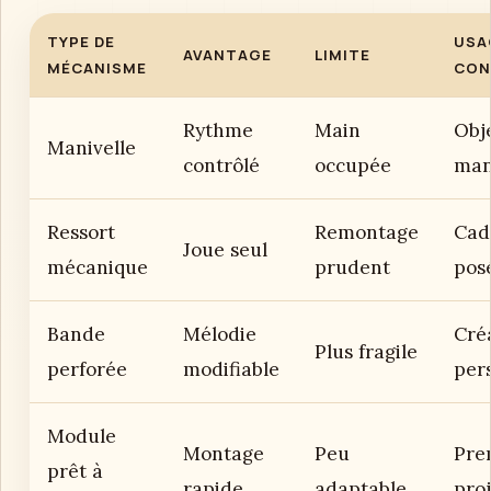
TYPE DE
USA
AVANTAGE
LIMITE
MÉCANISME
CON
Rythme
Main
Obj
Manivelle
contrôlé
occupée
man
Ressort
Remontage
Cad
Joue seul
mécanique
prudent
pos
Bande
Mélodie
Cré
Plus fragile
perforée
modifiable
per
Module
Montage
Peu
Pre
prêt à
rapide
adaptable
proj