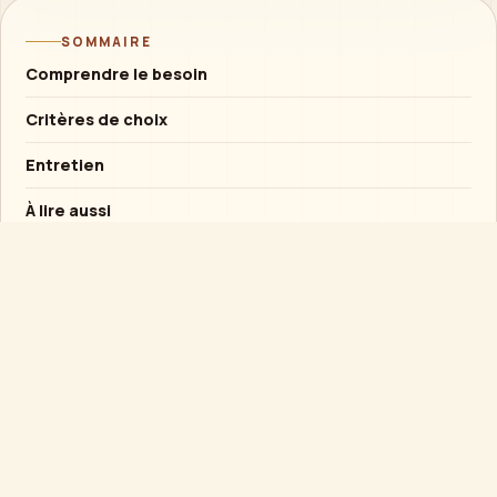
SOMMAIRE
Comprendre le besoin
Critères de choix
Entretien
À lire aussi
Conseil rapide
Si l’objet est destiné à un enfant, privilégier la
solidité et l’usage supervisé plutôt qu’un
mécanisme fragile.